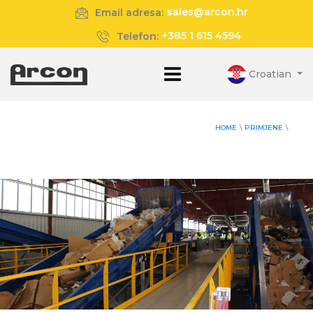
sales@arcon.hr
Email adresa:
+385 1 615 4594
Telefon:
Croatian
HOME
\
PRIMJENE
\