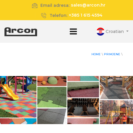
sales@arcon.hr
Email adresa:
+385 1 615 4594
Telefon:
Croatian
HOME
\
PRIMJENE
\