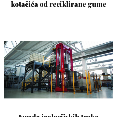
kotačića od reciklirane gume
Izrada izolacijskih traka