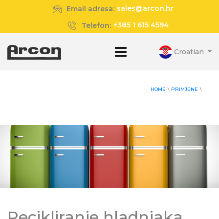
sales@arcon.hr
Email adresa:
+385 1 615 4594
Telefon:
Croatian
HOME
\
PRIMJENE
\
Recikliranje hladnjaka