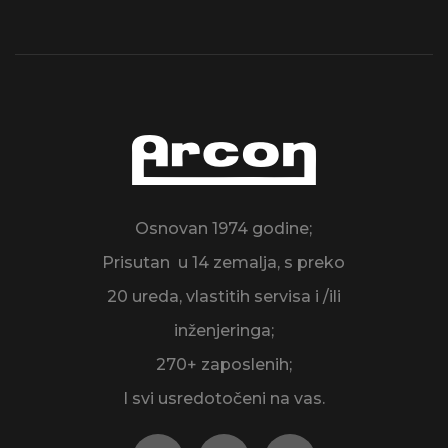
Osnovan 1974 godine;
Prisutan u 14 zemalja, s preko
20 ureda, vlastitih servisa i /ili
inženjeringa;
270+ zaposlenih;
I svi usredotočeni na vas.