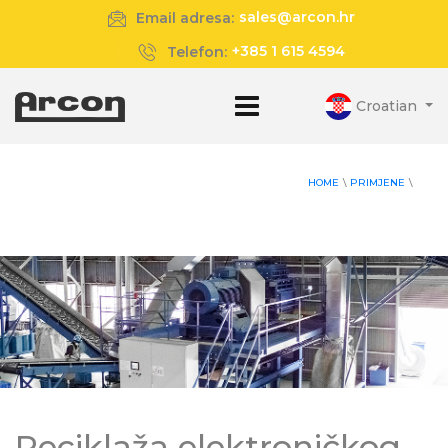
sales@arcon.hr
Email adresa:
+385 1 615 4594
Telefon:
Croatian
HOME
\
PRIMJENE
\
Reciklaža elektroničkog