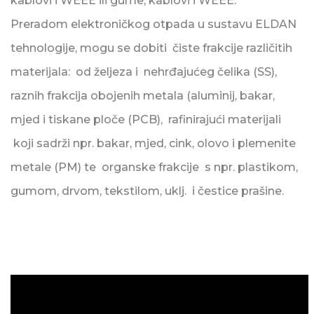
kablovi i WEEE ili gume, kablovi i WEEE.
Preradom elektroničkog otpada u sustavu ELDAN
tehnologije, mogu se dobiti čiste frakcije različitih
materijala: od željeza i nehrđajućeg čelika (SS),
raznih frakcija obojenih metala (aluminij, bakar,
mjed i tiskane ploče (PCB), rafinirajući materijali
koji sadrži npr. bakar, mjed, cink, olovo i plemenite
metale (PM) te organske frakcije s npr. plastikom,
gumom, drvom, tekstilom, uklj. i čestice prašine.