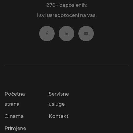
270+ zaposlenih;
I svi usredotočeni na vas.
Početna
Servisne
strana
usluge
O nama
Kontakt
Primjene